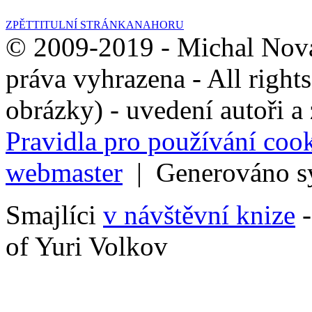
Červenec 2018
(1)
ZPĚT
TITULNÍ STRÁNKA
NAHORU
Červen 2018
(4)
© 2009-2019 - Michal Nov
Květen 2018
(6)
práva vyhrazena - All right
Duben 2018
(6)
obrázky) - uvedení autoři a
Březen 2018
(7)
Pravidla pro používání coo
Únor 2018
(8)
webmaster
| Generováno 
Leden 2018
(3)
Smajlíci
v návštěvní knize
-
Prosinec 2017
(9)
of Yuri Volkov
Listopad 2017
(8)
Říjen 2017
(10)