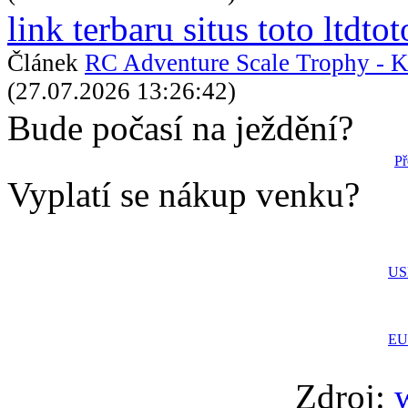
link terbaru situs toto ltdtot
Článek
RC Adventure Scale Trophy - K
(27.07.2026 13:26:42)
Bude počasí na ježdění?
Př
Vyplatí se nákup venku?
US
EU
Zdroj: