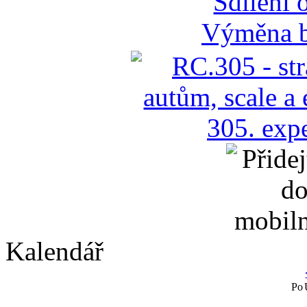
Sdílení 
Výměna b
Kalendář
Po