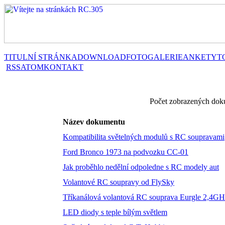
TITULNÍ STRÁNKA
DOWNLOAD
FOTOGALERIE
ANKETY
T
RSS
ATOM
KONTAKT
Počet zobrazených dok
Název dokumentu
Kompatibilita světelných modulů s RC soupravami
Ford Bronco 1973 na podvozku CC-01
Jak proběhlo nedělní odpoledne s RC modely aut
Volantové RC soupravy od FlySky
Tříkanálová volantová RC souprava Eurgle 2,4GH
LED diody s teple bílým světlem