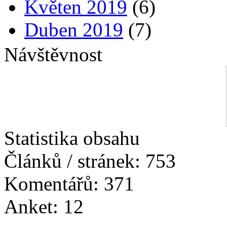
Květen 2019
(6)
Duben 2019
(7)
Březen 2019
(8)
Návštěvnost
Únor 2019
(8)
Leden 2019
(5)
Prosinec 2018
(8)
Statistika obsahu
Listopad 2018
(10)
Článků / stránek: 753
Říjen 2018
(10)
Komentářů: 371
Září 2018
(21)
Anket: 12
Srpen 2018
(5)