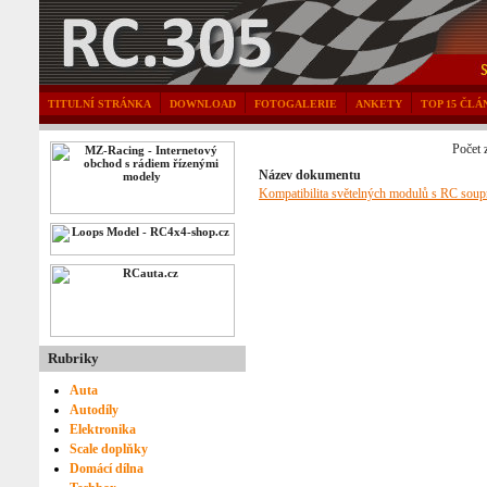
TITULNÍ STRÁNKA
DOWNLOAD
FOTOGALERIE
ANKETY
TOP 15 ČLÁ
Počet 
Název dokumentu
Kompatibilita světelných modulů s RC sou
Rubriky
Auta
Autodíly
Elektronika
Scale doplňky
Domácí dílna