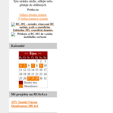
Tyto stránky uložte, sdílejte nebo
přidejte do oblíbených
Sdílení obsahu stránek
Výměna banneru stránek
Kalendář
<<
Říjen
>>
Po
Út
St
Čt
Pá
So
Ne
1
2
3
4
5
6
7
8
9
10
11
12
13
14
15
16
17
18
19
20
21
22
23
24
25
26
27
28
29
30
31
Dnešní den
Aktualizace
Mé projekty na RC4x4.cz
ATV Suzuki Vinson
Quadrunner 500 4x4