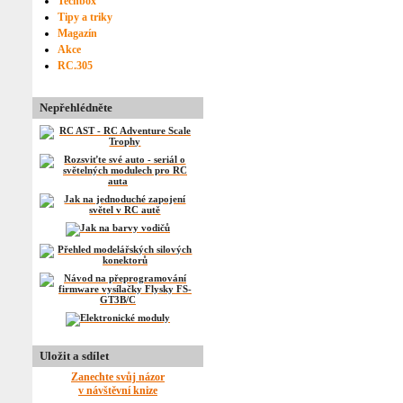
Techbox
Tipy a triky
Magazín
Akce
RC.305
Nepřehlédněte
Uložit a sdílet
Zanechte svůj názor
v návštěvní knize