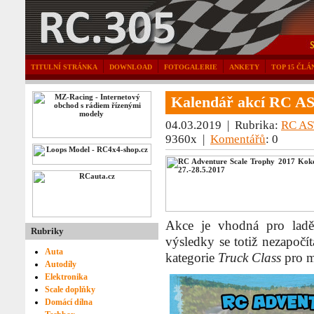
TITULNÍ STRÁNKA
DOWNLOAD
FOTOGALERIE
ANKETY
TOP 15 ČLÁ
Kalendář akcí RC AS
04.03.2019 | Rubrika:
RC AS
9360x |
Komentářů
: 0
Akce je vhodná pro ladě
Rubriky
výsledky se totiž nezapočí
Auta
kategorie
Truck Class
pro m
Autodíly
Elektronika
Scale doplňky
Domácí dílna