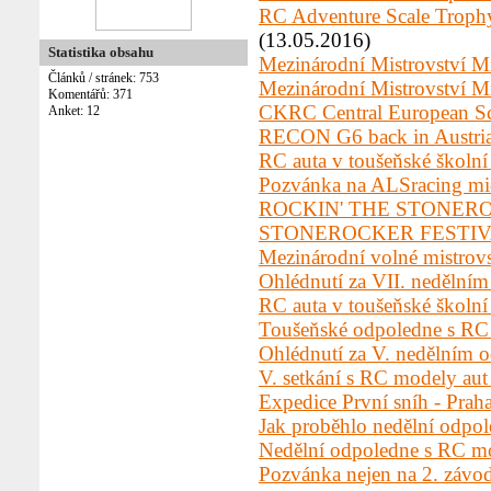
RC Adventure Scale Trophy
Září 2017
(2)
Srpen 2017
(5)
(13.05.2016)
Červenec 2017
(7)
Statistika obsahu
Mezinárodní Mistrovství M
Červen 2017
(5)
Článků / stránek: 753
Květen 2017
(14)
Mezinárodní Mistrovství
Komentářů: 371
Duben 2017
(14)
CKRC Central European Sc
Anket: 12
Březen 2017
(10)
Únor 2017
(17)
RECON G6 back in Austri
Leden 2017
(8)
RC auta v toušeňské školní
Listopad 2016
(3)
Říjen 2016
(7)
Pozvánka na ALSracing mi
Září 2016
(8)
ROCKIN' THE STONERO
Srpen 2016
(2)
STONEROCKER FESTIVAL
Červenec 2016
(6)
Červen 2016
(9)
Mezinárodní volné mistrov
Květen 2016
(8)
Ohlédnutí za VII. nedělní
Duben 2016
(7)
Březen 2016
(4)
RC auta v toušeňské školní
Únor 2016
(8)
Toušeňské odpoledne s RC
Leden 2016
(14)
Prosinec 2015
(11)
Ohlédnutí za V. nedělním 
Listopad 2015
(11)
V. setkání s RC modely aut
Říjen 2015
(6)
Září 2015
(7)
Expedice První sníh - Prah
Srpen 2015
(9)
Jak proběhlo nedělní odpo
Červenec 2015
(9)
Červen 2015
(5)
Nedělní odpoledne s RC m
Květen 2015
(6)
Pozvánka nejen na 2. závo
Duben 2015
(6)