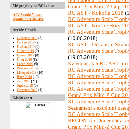
International Mini-Z Maste
Grand Prix Mini-Z Cup 2
Mé projekty na RC4x4.cz
RC AST - Kokořín 2018
(1
ATV Suzuki Vinson
RC Adventure Scale Troph
Quadrunner 500 4x4
RC AST - Krušné Hory 20
Archív článků
RC Adventure Scale Trophy
(10.06.2018)
Červenec 2019
(5)
Červen 2019
(2)
RC AST - Děkanské Skali
Květen 2019
(6)
RC Adventure Scale Trophy
Duben 2019
(7)
Březen 2019
(8)
(19.03.2018)
Únor 2019
(8)
Kalendář akcí RC AST pro
Leden 2019
(5)
Prosinec 2018
(8)
RC Adventure Scale Troph
Listopad 2018
(10)
RC Adventure Scale Trophy
Říjen 2018
(10)
Září 2018
(21)
RC Adventure Scale Trophy
Srpen 2018
(5)
RC Adventure Scale Trophy
Červenec 2018
(1)
Grand Prix Mini-Z Cup 2
Červen 2018
(4)
Návštěvnost
Květen 2018
(6)
RC Adventure Scale Troph
Duben 2018
(6)
Seznámení s extrémní kateg
Březen 2018
(7)
Únor 2018
(8)
RC Adventure Scale Troph
Leden 2018
(3)
RECON G6 - kalendář akcí
Prosinec 2017
(9)
Listopad 2017
(8)
Grand Prix Mini-Z Cup 2
Říjen 2017
(10)