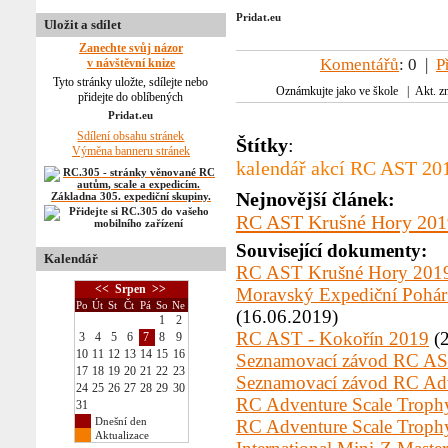
Uložit a sdílet
Zanechte svůj názor
Komentářů
: 0 |
P
v návštěvní knize
Tyto stránky uložte, sdílejte nebo
Oznámkujte jako ve škole | Akt. zn
přidejte do oblíbených
Sdílení obsahu stránek
Štítky
:
Výměna banneru stránek
kalendář akcí RC AST 201
Nejnovější článek:
RC AST Krušné Hory 201
Související dokumenty:
Kalendář
RC AST Krušné Hory 201
<<
Srpen
>>
Moravský Expediční Pohár 
Po
Út
St
Čt
Pá
So
Ne
(16.06.2019)
1
2
RC AST - Kokořín 2019
(2
3
4
5
6
7
8
9
10
11
12
13
14
15
16
Seznamovací závod RC AST
17
18
19
20
21
22
23
Seznamovací závod RC Adv
24
25
26
27
28
29
30
RC Adventure Scale Trophy
31
Dnešní den
RC Adventure Scale Troph
Aktualizace