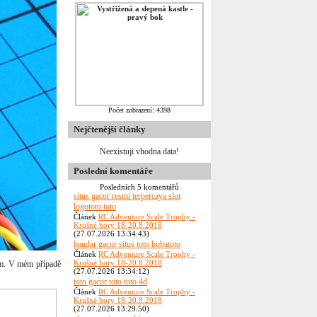
Počet zobrazení: 4398
Nejčtenější články
Neexistuji vhodna data!
Poslední komentáře
Posledních 5 komentářů
situs gacor resmi terpercaya slot
logototo toto
Článek
RC Adventure Scale Trophy -
Krušné hory 18-20.8.2018
(27.07.2026 13:34:43)
bandar gacor situs toto bobatoto
Článek
RC Adventure Scale Trophy -
Krušné hory 18-20.8.2018
tum. V mém případě
(27.07.2026 13:34:12)
toto gacor toto toto 4d
Článek
RC Adventure Scale Trophy -
Krušné hory 18-20.8.2018
(27.07.2026 13:29:50)