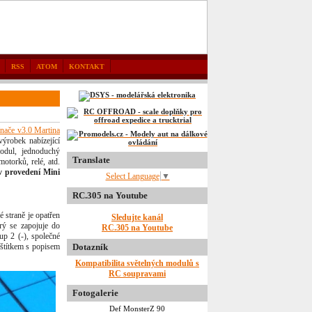
RSS
ATOM
KONTAKT
nače v3.0 Martina
ýrobek nabízející
modul, jednoduchý
Translate
otorků, relé, atd.
v provedení Mini
Select Language
▼
RC.305 na Youtube
 straně je opatřen
Sledujte kanál
ý se zapojuje do
RC.305 na Youtube
up 2 (-), společné
 štítkem s popisem
Dotazník
Kompatibilita světelných modulů s
RC soupravami
Fotogalerie
Def MonsterZ 90