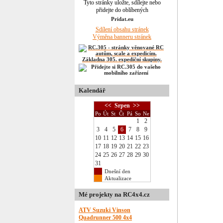
Tyto stránky uložte, sdílejte nebo
přidejte do oblíbených
Sdílení obsahu stránek
Výměna banneru stránek
Kalendář
<<
Srpen
>>
Po
Út
St
Čt
Pá
So
Ne
1
2
3
4
5
6
7
8
9
10
11
12
13
14
15
16
17
18
19
20
21
22
23
24
25
26
27
28
29
30
31
Dnešní den
Aktualizace
Mé projekty na RC4x4.cz
ATV Suzuki Vinson
Quadrunner 500 4x4