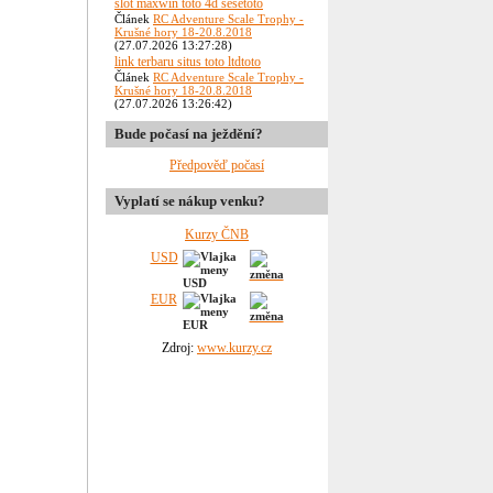
slot maxwin toto 4d sesetoto
Článek
RC Adventure Scale Trophy -
Krušné hory 18-20.8.2018
(27.07.2026 13:27:28)
link terbaru situs toto ltdtoto
Článek
RC Adventure Scale Trophy -
Krušné hory 18-20.8.2018
(27.07.2026 13:26:42)
Bude počasí na ježdění?
Předpověď počasí
Vyplatí se nákup venku?
Kurzy ČNB
USD
EUR
Zdroj:
www.kurzy.cz