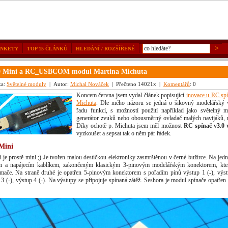
ANKETY
TOP 15 ČLÁNKŮ
HLEDÁNÍ / ROZŠÍŘENÉ
.0 Mini a RC_USBCOM modul Martina Michuta
ka:
Světelné moduly
| Autor:
Michal Nováček
| Přečteno 14021x |
Komentářů
: 0
Koncem června jsem vydal článek popisující
inovace u RC spí
Michuta
. Dle mého názoru se jedná o šikovný modelářský v
řadu funkcí, s možností použití například jako světelný 
generátor zvuků nebo obousměrný ovladač malých navijáků, m
Díky ochotě p. Michuta jsem měl možnost
RC spínač v3.0 
vyzkoušet a sepsat tak o něm pár řádek.
Mini
je prostě mini ;) Je tvořen malou destičkou elektroniky zasmrštěnou v černé bužírce. Na jedné
m a napájecím kablíkem, zakončeným klasickým 3-pinovým modelářským konektorem, kter
ímače. Na straně druhé je opatřen 5-pinovým konektorem s pořadím pinů výstup 1 (-), výst
 3 (-), výstup 4 (-). Na výstupy se připojuje spínaná zátěž. Seshora je modul spínače opatřen