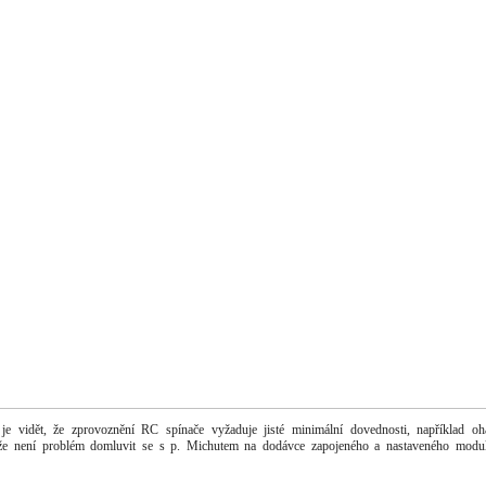
e vidět, že zprovoznění RC spínače vyžaduje jisté minimální dovednosti, například oh
že není problém domluvit se s p. Michutem na dodávce zapojeného a nastaveného modul