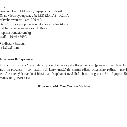
až 6V
těže, indikační LED svítí, napájení 5V - 22mA
těží na všech výstupech, 24x LED (20mA) - 502mA
otlivého výstupu - cca. 200 mA
40x20x7, s výstupním konektorem je délka 44mm
 kablíku včetně konektoru - 180mm
ýstupním konektorem 8g
okolí - -10 až +60°C
 indikací výstupů:
- 31x16x8 mm
ch režimů RC spínače
ální verzi firmware v2.5. V tabulce je uveden popis jednotlivých režimů (program 0 až 9) včetn
ňuji na program 4, tzv. režim PC, který umožňuje vlastní editaci blikajícího režimu - pro
leb, 5 volitelných rychlostí blikání a 10 způsobů ovládání tohoto programu. Pro připojení 
řevodník RC_USBCOM.