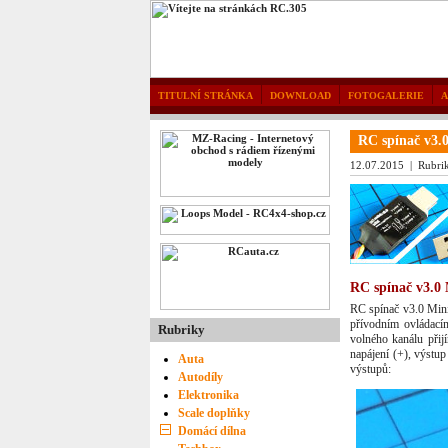
TITULNÍ STRÁNKA
DOWNLOAD
FOTOGALERIE
RC spínač v3
12.07.2015 | Rubri
RC spínač v3.0 
RC spínač v3.0 Mini 
přívodním ovládací
Rubriky
volného kanálu přij
napájení (+), výstup
Auta
výstupů:
Autodíly
Elektronika
Scale doplňky
Domácí dílna