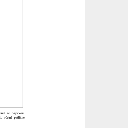
ánět se páječkou.
u včetně patřičné