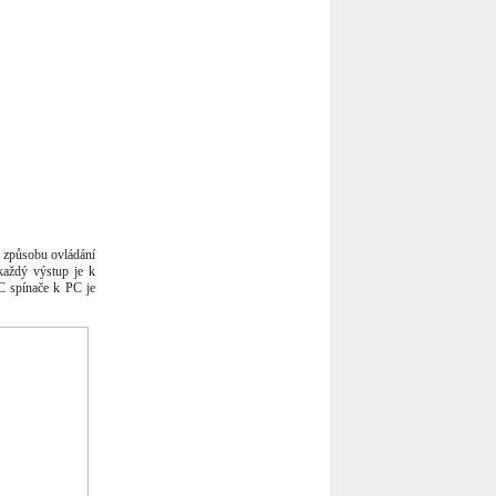
ě způsobu ovládání
 každý výstup je k
RC spínače k PC je