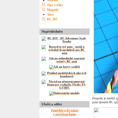
Techbox
Tipy a triky
Magazín
Akce
RC.305
Nepřehlédněte
Zespodu je modul sp
jsem zkoušel RC spí
Uložit a sdílet
Zanechte svůj názor
v návštěvní knize