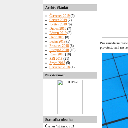
Archív článků
Červenec 2019
(5)
Červen 2019
(2)
Květen 2019
(6)
Duben 2019
(7)
Březen 2019
(8)
Únor 2019
(8)
Leden 2019
(5)
Pro usnadnění práce
Prosinec 2018
(8)
pro otestování nasta
Listopad 2018
(10)
Říjen 2018
(10)
Září 2018
(21)
Srpen 2018
(5)
Červenec 2018
(1)
Červen 2018
(4)
Návštěvnost
Květen 2018
(6)
Duben 2018
(6)
Březen 2018
(7)
Únor 2018
(8)
Leden 2018
(3)
Prosinec 2017
(9)
Listopad 2017
(8)
Říjen 2017
(10)
Září 2017
(2)
Srpen 2017
(5)
Červenec 2017
(7)
Statistika obsahu
Červen 2017
(5)
Článků / stránek: 753
Květen 2017
(14)