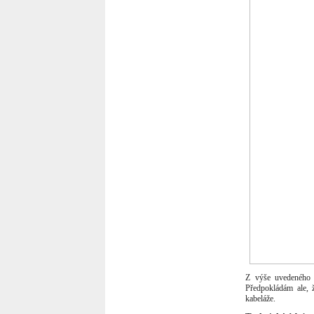
Září 2014
(7)
Srpen 2014
(11)
Červenec 2014
(2)
Červen 2014
(2)
Květen 2014
(10)
Duben 2014
(9)
Březen 2014
(5)
Únor 2014
(4)
Leden 2014
(7)
Prosinec 2013
(2)
Listopad 2013
(6)
Říjen 2013
(5)
Září 2013
(5)
Srpen 2013
(6)
Červenec 2013
(6)
Červen 2013
(5)
Květen 2013
(5)
Duben 2013
(5)
Březen 2013
(5)
Únor 2013
(5)
Leden 2013
(6)
Prosinec 2012
(5)
Listopad 2012
(6)
Říjen 2012
(5)
Září 2012
(4)
Srpen 2012
(5)
Z výše uvedeného j
Červenec 2012
(5)
Předpokládám ale, 
Červen 2012
(5)
kabeláže.
Květen 2012
(4)