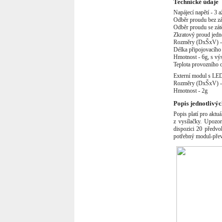
Duben 2012
(8)
Technické údaje
Březen 2012
(6)
Napájecí napětí - 3 
Únor 2012
(3)
Odběr proudu bez zá
Leden 2012
(5)
Odběr proudu se zá
Prosinec 2011
(3)
Zkratový proud jedn
Listopad 2011
(4)
Rozměry (DxŠxV) - 
Říjen 2011
(6)
Délka připojovacího
Září 2011
(7)
Hmotnost - 6g, s v
Srpen 2011
(5)
Teplota provozního 
Červenec 2011
(3)
Červen 2011
(6)
Externí modul s LED
Květen 2011
(7)
Rozměry (DxŠxV) 
Duben 2011
(6)
Hmotnost - 2g
Březen 2011
(11)
Popis jednotlivý
Únor 2011
(5)
Leden 2011
(7)
Popis platí pro aktu
Prosinec 2010
(5)
z vysílačky. Upozor
Listopad 2010
(3)
dispozici 20 předvo
Říjen 2010
(10)
potřebný modul-p
Září 2010
(3)
Srpen 2010
(3)
Červenec 2010
(5)
Duben 2010
(1)
Březen 2010
(3)
Únor 2010
(3)
Leden 2010
(4)
Prosinec 2009
(5)
Listopad 2009
(11)
Říjen 2009
(15)
Září 2009
(5)