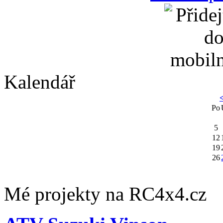
Kalendář
Po
5
12
19
26
Mé projekty na RC4x4.cz