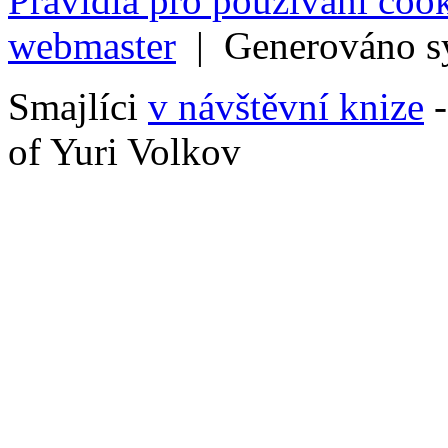
Pravidla pro používání coo
Únor 2018
(8)
webmaster
| Generováno 
Leden 2018
(3)
Smajlíci
v návštěvní knize
-
Prosinec 2017
(9)
of Yuri Volkov
Listopad 2017
(8)
Říjen 2017
(10)
Září 2017
(2)
Srpen 2017
(5)
Červenec 2017
(7)
Červen 2017
(5)
Květen 2017
(14)