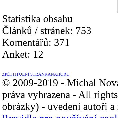
Prosinec 2018
(8)
Statistika obsahu
Listopad 2018
(10)
Článků / stránek: 753
Říjen 2018
(10)
Komentářů: 371
Září 2018
(21)
Anket: 12
Srpen 2018
(5)
Červenec 2018
(1)
ZPĚT
TITULNÍ STRÁNKA
NAHORU
Červen 2018
(4)
© 2009-2019 - Michal Nov
Květen 2018
(6)
práva vyhrazena - All right
Duben 2018
(6)
obrázky) - uvedení autoři a
Březen 2018
(7)