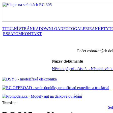
TITULNÍ STRÁNKA
DOWNLOAD
FOTOGALERIE
ANKETY
T
RSS
ATOM
KONTAKT
Počet zobrazených do
Název dokumentu
Něco o pájení - část 3. - Několik vět k
Translate
Se