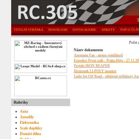
TITULNÍ STRÁNKA
DOWNLOAD
FOTOGALERIE
ANKETY
TOP 15 ČLÁ
Počet 
Název dokumentu
Ansmann Fan - atrapa ventilátorů
Expedice První sníh - Praha-Háje - 27.11.2
Projekt IRON REAPER
Hextronik LI-POLY monitor
Light Set Off Road - přídavné reflektory A
Rubriky
Auta
Autodíly
Elektronika
Scale doplňky
Domácí dílna