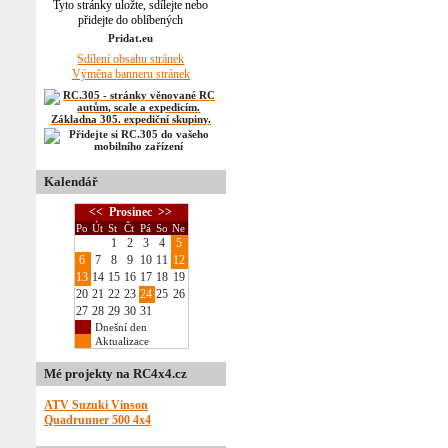
Tyto stránky uložte, sdílejte nebo
přidejte do oblíbených
Sdílení obsahu stránek
Výměna banneru stránek
Kalendář
<<
Prosinec
>>
Po
Út
St
Čt
Pá
So
Ne
1
2
3
4
5
6
7
8
9
10
11
12
13
14
15
16
17
18
19
20
21
22
23
24
25
26
27
28
29
30
31
Dnešní den
Aktualizace
Mé projekty na RC4x4.cz
ATV Suzuki Vinson
Quadrunner 500 4x4