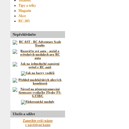
Techbox
Tipy a triky
Magazín
Akce
RC.305
Nepřehlédněte
Uložit a sdílet
Zanechte svůj názor
v návštěvní knize