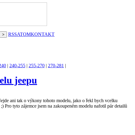
RSS
ATOM
KONTAKT
240
|
240-255
|
255-270
|
270-281
|
elu jeepu
Nejde ani tak o výkony tohoto modelu, jako o řekl bych vcelku
 ;) Pro tyto zájemce jsem na zakoupeném modelu nafotil pár detailů