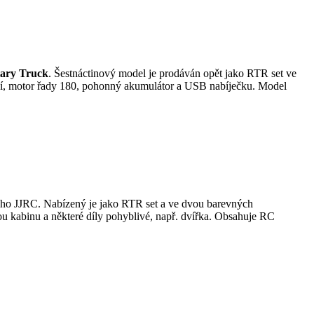
tary Truck
. Šestnáctinový model je prodáván opět jako RTR set ve
ní, motor řady 180, pohonný akumulátor a USB nabíječku. Model
ého JJRC. Nabízený je jako RTR set a ve dvou barevných
u kabinu a některé díly pohyblivé, např. dvířka. Obsahuje RC