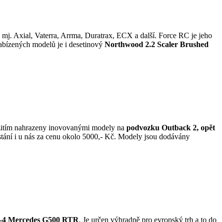
j. Axial, Vaterra, Arrma, Duratrax, ECX a další. Force RC je jeho
abízených modelů je i desetinový
Northwood 2.2 Scaler Brushed
zitím nahrazeny inovovanými modely na
podvozku Outback 2, opět
stání i u nás za cenu okolo 5000,- Kč. Modely jsou dodávány
-4 Mercedes G500 RTR
. Je určen výhradně pro evropský trh a to do