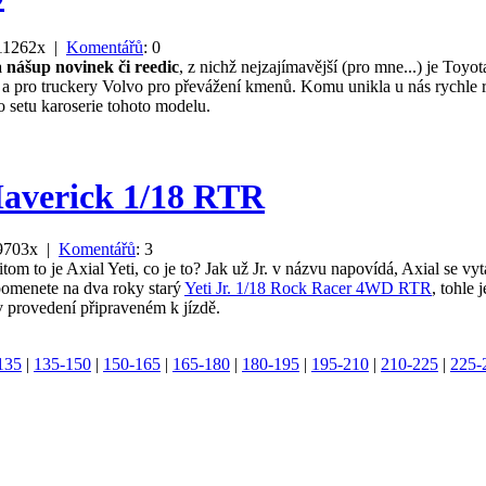
 11262x |
Komentářů
: 0
 nášup novinek či reedic
, z nichž nejzajímavější (pro mne...) je Toy
 a pro truckery Volvo pro převážení kmenů. Komu unikla u nás rychle 
o setu karoserie tohoto modelu.
Maverick 1/18 RTR
 9703x |
Komentářů
: 3
řitom to je Axial Yeti, co je to? Jak už Jr. v názvu napovídá, Axial se v
pomenete na dva roky starý
Yeti Jr. 1/18 Rock Racer 4WD RTR
, tohle
v provedení připraveném k jízdě.
135
|
135-150
|
150-165
|
165-180
|
180-195
|
195-210
|
210-225
|
225-