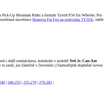
ota Pick-Up Mountain Rider a formule Tyrrell P34 Six Wheeler. Pro
rozebraná stavebnice
Buggyra Fat Fox na podvozku TT-01E
, může
ytasil s další osmnáctinou, tentokráte v podobě
Yeti Jr. Can-Am
 je to samé, jen částečně v červeném ;) Samozřejmě doplněné novou
240
|
240-255
|
255-270
|
270-281
|