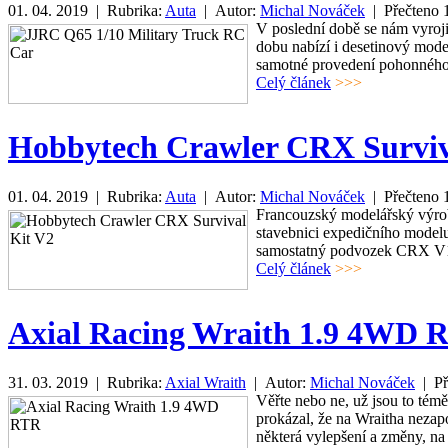
01. 04. 2019 | Rubrika:
Auta
| Autor:
Michal Nováček
| Přečteno
V poslední době se nám vyroj
dobu nabízí i desetinový mod
samotné provedení pohonného ú
Celý článek
>>>
Hobbytech Crawler CRX Surviv
01. 04. 2019 | Rubrika:
Auta
| Autor:
Michal Nováček
| Přečteno
Francouzský modelářský výrob
stavebnici expedičního mode
samostatný podvozek CRX V1 
Celý článek
>>>
Axial Racing Wraith 1.9 4WD 
31. 03. 2019 | Rubrika:
Axial Wraith
| Autor:
Michal Nováček
| Př
Věřte nebo ne, už jsou to témě
prokázal, že na Wraitha neza
některá vylepšení a změny, na