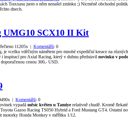
ánkách Traxxasu jsem o něm nenašel zmínku ;) Nicméně obchodní politika
těchto dnech.
ng UMG10 SCX10 II Kit
řečteno 11205x |
Komentářů
: 0
, je vcelku vděčným námětem pro mnohé expediční kreace na různých 
i inspirací pro Axial Racing, který v dubnu představil
novinku v po
) s doporučenou cenou 300,- USD.
9
 9490x |
Komentářů
: 0
novinek vypadá
měsíc květen u Tamiye
relativně chudě. Kromě fleka
e Toyota Gazoo Racing TS050 Hybrid a Ford Mustang GT4. Ostatní nov
 kit motorky Honda Monkey v měřítku 1/12.