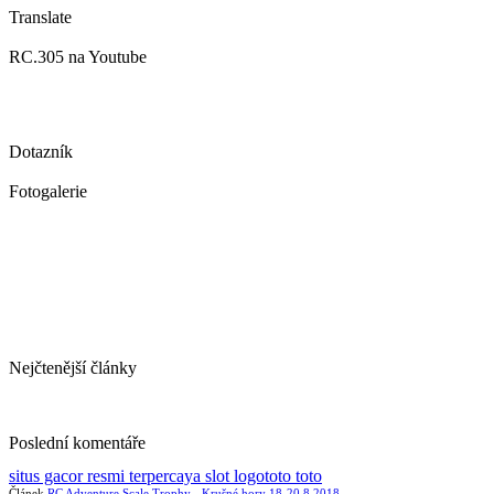
Translate
RC.305 na Youtube
Dotazník
Fotogalerie
Nejčtenější články
Poslední komentáře
situs gacor resmi terpercaya slot logototo toto
Článek
RC Adventure Scale Trophy - Krušné hory 18-20.8.2018