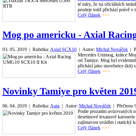
té míry, že na oficiálních str
prodeje totiž přichází právě v 
Celý článek
>>>
Mog po americku - Axial Raci
03. 05. 2019 | Rubrika:
Axial SCX10
| Autor:
Michal Nováček
| P
Mercedes Unimog, krátce Mog
od Tamiye. Mog byl evidentně 
přichází jako stavebnice (kit
Celý článek
>>>
Novinky Tamiye pro květen 201
06. 04. 2019 | Rubrika:
Auta
| Autor:
Michal Nováček
| Přečteno
Podle prozatím avizovaných 
desetinové lexanové karoseri
zajímavost uvádím i statický
Celý článek
>>>