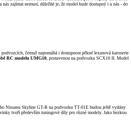
 nás zajímat nemusí, důležité je, že model bude dostupný i u nás - do
podvozcích, čemuž napomáhá i dostupnost pěkné lexanová karoserie
době RC modelu UMG10
, postavenou na podvozku SCX10 II. Model
tého Nissanu Skyline GT-R na podvozku TT-01E budou ještě vydány
inky tvoří především tuningové díly pro různé modely. Jako hezkou