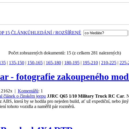
OP 15 ČLÁNKŮ
HLEDÁNÍ / ROZŠÍŘENÉ
Počet zobrazených dokumentů: 15 (z celkem 281 nalezených)
135
|
135-150
|
150-165
|
165-180
|
180-195
|
195-210
|
210-225
|
225-
r - fotografie zakoupeného mod
 12162x |
Komentářů
: 1
al článek o čínském jeepu
JJRC Q65 1/10 Military Truck RC Car
. 
 ABS, která by se hodila pro nejeden build, ať už expediční, nebo jiný
ení tohoto vozidla a naměřil pár rozměrů.