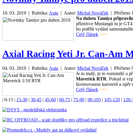
10. 03. 2019 | Rubrika:
Auta
| Autor:
Michal Nováček
| Přečteno
Na duben Tamiya připravila
příznivce Mustangů tu je GT4
ho potěšit vydání samostatnéh
Celý článek
>>>
Axial Racing Yeti Jr. Can-Am 
04. 03. 2019 | Rubrika:
Auta
| Autor:
Michal Nováček
| Přečteno
Je to malý, je to roztomilý a p
Maverick RTR
. Pokud si vz
licensovanou karoserií a opět 
Celý článek
>>>
|
0-15
|
15-30
|
30-45
|
45-60
|
60-75
|
75-90
|
90-105
|
105-120
|
120-