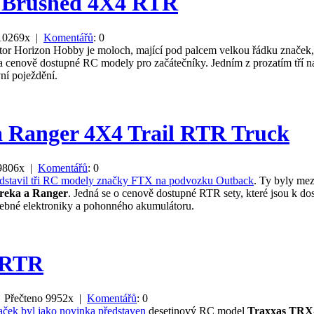
r Brushed 4X4 RTR
 10269x |
Komentářů
: 0
or Horizon Hobby je moloch, mající pod palcem velkou řádku značek, m
a cenově dostupné RC modely pro začátečníky. Jedním z prozatím tří n
ní poježdění.
a Ranger 4X4 Trail RTR Truck
 9806x |
Komentářů
: 0
dstavil tři RC modely značky FTX na podvozku Outback
. Ty byly me
reka a Ranger
. Jedná se o cenově dostupné RTR sety, které jsou k do
třebné elektroniky a pohonného akumulátoru.
 RTR
 Přečteno 9952x |
Komentářů
: 0
ček byl jako novinka představen
desetinový RC model
Traxxas TRX