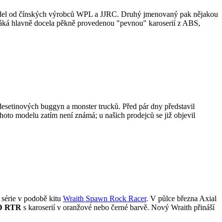
zidel od čínských výrobců WPL a JJRC. Druhý jmenovaný pak nějakou
áká hlavně docela pěkně provedenou "pevnou" karoserií z ABS,
setinových buggyn a monster trucků. Před pár dny představil
hoto modelu zatím není známá; u našich prodejců se již objevil
" série v podobě kitu
Wraith Spawn Rock Racer
. V půlce března Axial
WD RTR
s karoserií v oranžové nebo černé barvě. Nový Wraith přináší