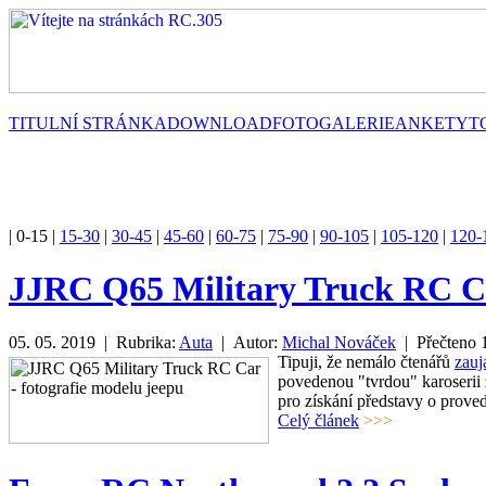
TITULNÍ STRÁNKA
DOWNLOAD
FOTOGALERIE
ANKETY
T
|
0-15
|
15-30
|
30-45
|
45-60
|
60-75
|
75-90
|
90-105
|
105-120
|
120-
JJRC Q65 Military Truck RC Ca
05. 05. 2019 | Rubrika:
Auta
| Autor:
Michal Nováček
| Přečteno
Tipuji, že nemálo čtenářů
zauj
povedenou "tvrdou" karoserii z
pro získání představy o proved
Celý článek
>>>