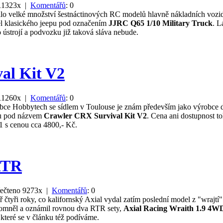
 11323x |
Komentářů
: 0
ilo velké množství šestnáctinových RC modelů hlavně nákladních vo
el klasického jeepu pod označením
JJRC Q65 1/10 Military Truck
. L
strojí a podvozku již taková sláva nebude.
al Kit V2
 11260x |
Komentářů
: 0
ce Hobbytech se sídlem v Toulouse je znám především jako výrobce de
lu pod názvem
Crawler CRX Survival Kit V2
. Cena ani dostupnost to
s cenou cca 4800,- Kč.
RTR
ečteno 9273x |
Komentářů
: 0
ř čtyři roky, co kalifornský Axial vydal zatím poslední model z "wrajtí
pomněl a oznámil rovnou dva RTR sety,
Axial Racing Wraith 1.9 4
 které se v článku též podíváme.