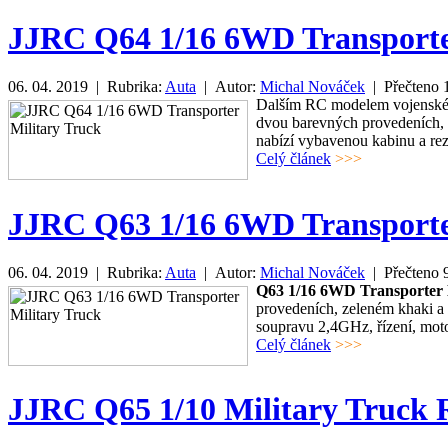
JJRC Q64 1/16 6WD Transporte
06. 04. 2019 | Rubrika:
Auta
| Autor:
Michal Nováček
| Přečteno
Dalším RC modelem vojenské
dvou barevných provedeních, 
nabízí vybavenou kabinu a rez
Celý článek
>>>
JJRC Q63 1/16 6WD Transporte
06. 04. 2019 | Rubrika:
Auta
| Autor:
Michal Nováček
| Přečteno
Q63 1/16 6WD Transporter 
provedeních, zeleném khaki a 
soupravu 2,4GHz, řízení, mot
Celý článek
>>>
JJRC Q65 1/10 Military Truck