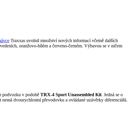
návce
Traxxas uvolnil množství nových informací včetně dalších
provedeních, oranžovo-bílém a červeno-černém. Výbavou se v ničem
ém podvozku v podobě
TRX-4 Sport Unassembled Kit
. Jedná se o
it nemá dvourychlostní převodovku a ovládané uzávěrky diferenciálů.