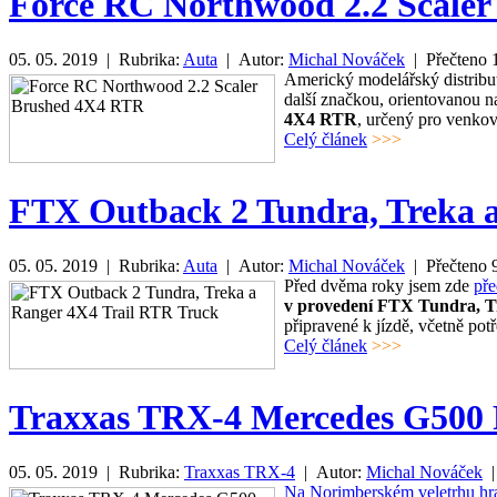
Force RC Northwood 2.2 Scale
05. 05. 2019 | Rubrika:
Auta
| Autor:
Michal Nováček
| Přečteno
Americký modelářský distribut
další značkou, orientovanou n
4X4 RTR
, určený pro venkov
Celý článek
>>>
FTX Outback 2 Tundra, Treka 
05. 05. 2019 | Rubrika:
Auta
| Autor:
Michal Nováček
| Přečteno
Před dvěma roky jsem zde
pře
v provedení FTX Tundra, T
připravené k jízdě, včetně po
Celý článek
>>>
Traxxas TRX-4 Mercedes G500
05. 05. 2019 | Rubrika:
Traxxas TRX-4
| Autor:
Michal Nováček
|
Na Norimberském veletrhu hra