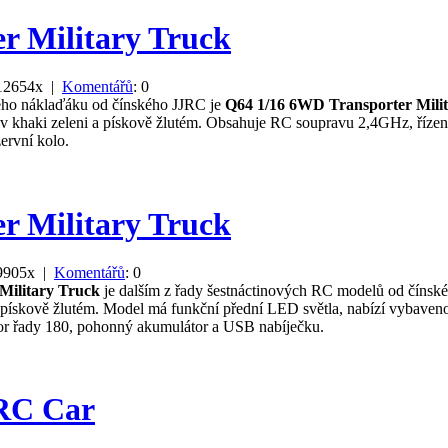
r Military Truck
 12654x |
Komentářů
: 0
ho náklaďáku od čínského JJRC je
Q64 1/16 6WD Transporter Mili
v khaki zeleni a pískově žlutém. Obsahuje RC soupravu 2,4GHz, říze
ervní kolo.
r Military Truck
 9905x |
Komentářů
: 0
Military Truck
je dalším z řady šestnáctinových RC modelů od čínsk
pískově žlutém. Model má funkční přední LED světla, nabízí vybaveno
or řady 180, pohonný akumulátor a USB nabíječku.
 RC Car