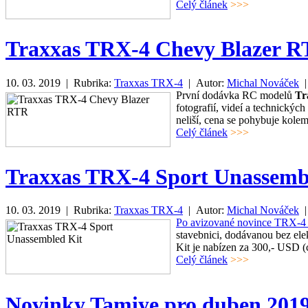
Celý článek
>>>
Traxxas TRX-4 Chevy Blazer RT
10. 03. 2019 | Rubrika:
Traxxas TRX-4
| Autor:
Michal Nováček
|
První dodávka RC modelů
Tr
fotografií, videí a technický
neliší, cena se pohybuje kole
Celý článek
>>>
Traxxas TRX-4 Sport Unassemb
10. 03. 2019 | Rubrika:
Traxxas TRX-4
| Autor:
Michal Nováček
|
Po avizované novince TRX-4
stavebnici, dodávanou bez ele
Kit je nabízen za 300,- USD (
Celý článek
>>>
Novinky Tamiye pro duben 201