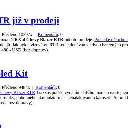
R již v prodeji
 Přečteno 10397x |
Komentářů
: 0
axxas TRX-4 Chevy Blazer RTR
míří do prodeje.
Po nedávné ochut
ch údajů. Jak bylo avizováno, RTR set je dodáván ve dvou barevných 
m 480,- USD (bez dopravy).
led Kit
 Přečteno 9484x |
Komentářů
: 0
 Chevy Blazer RTR
Traxxas potěšil vydáním dalšího modelu na stejn
ktroniky, pohonného akumulátoru a s nenalakovanou karoserií. Sport k
cena bez dopravy).
9